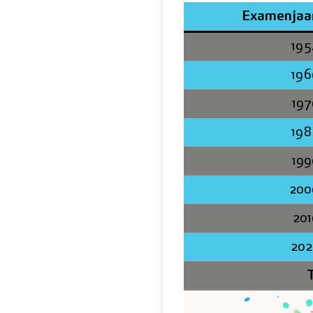
Examenjaar
195
196
197
198
199
200
201
202