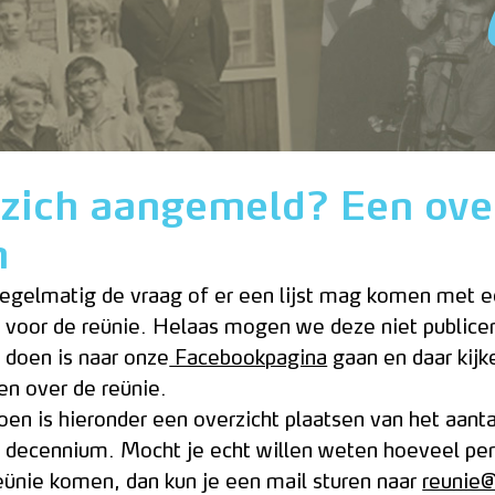
 zich aangemeld? Een over
m
 regelmatig de vraag of er een lijst mag komen met e
 voor de reünie. Helaas mogen we deze niet publice
 doen is naar onze
Facebookpagina
gaan en daar kijk
en over de reünie.
en is hieronder een overzicht plaatsen van het aant
 decennium. Mocht je echt willen weten hoeveel per
eünie komen, dan kun je een mail sturen naar
reunie