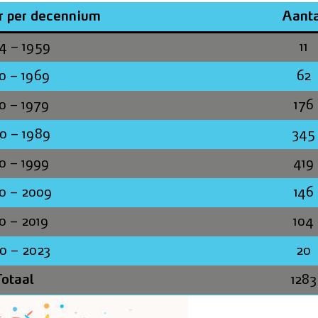
 per decennium
Aanta
4 – 1959
11
0 – 1969
62
0 – 1979
176
0 – 1989
345
0 – 1999
419
0 – 2009
146
0 – 2019
104
0 – 2023
20
Totaal
1283